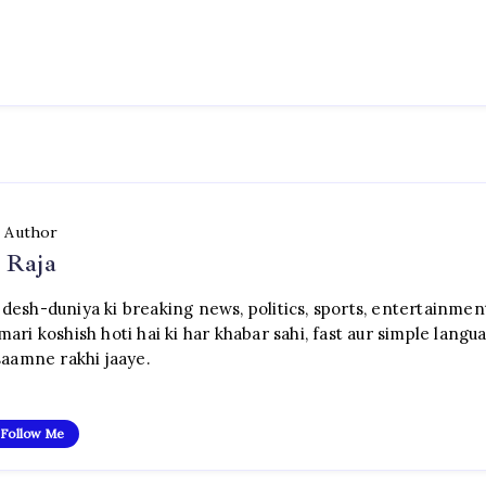
Author
Raja
sh-duniya ki breaking news, politics, sports, entertainmen
ari koshish hoti hai ki har khabar sahi, fast aur simple langu
aamne rakhi jaaye.
Follow Me