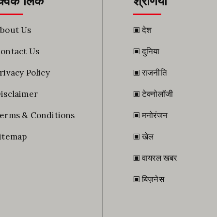
्विक लिंक
श्रेणियाँ
bout Us
▣ देश
ontact Us
▣ दुनिया
rivacy Policy
▣ राजनीति
isclaimer
▣ टेक्नोलॉजी
erms & Conditions
▣ मनोरंजन
itemap
▣ खेल
▣ वायरल खबर
▣ बिज़नेस