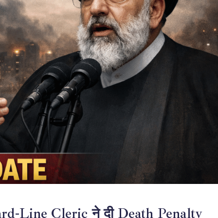
d-Line Cleric ने दी Death Penalty