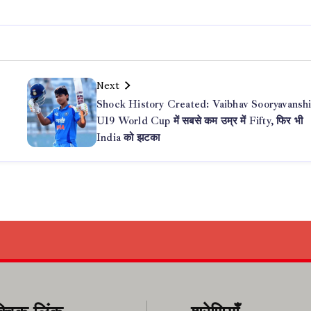
Next
Shock History Created: Vaibhav Sooryavansh
U19 World Cup में सबसे कम उम्र में Fifty, फिर भी
India को झटका