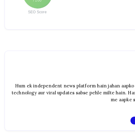
/ 100
SEO Score
Hum ek independent news platform hain jahan aapko de
technology aur viral updates sabse pehle milte hain. Ham
me aapke s