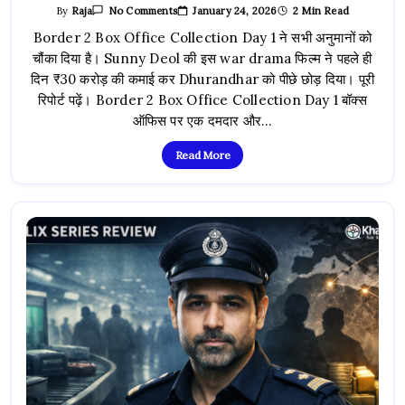
On
January 24, 2026
2 Min Read
By
Raja
No Comments
Border
2
Border 2 Box Office Collection Day 1 ने सभी अनुमानों को
Box
चौंका दिया है। Sunny Deol की इस war drama फिल्म ने पहले ही
Office
Collection
दिन ₹30 करोड़ की कमाई कर Dhurandhar को पीछे छोड़ दिया। पूरी
Day
1:
रिपोर्ट पढ़ें। Border 2 Box Office Collection Day 1 बॉक्स
Dhurandhar
की
ऑफिस पर एक दमदार और…
धज्जियां
उड़ीं,
Sunny
Read More
Deol
की
फिल्म
ने
मचाया
तहलका