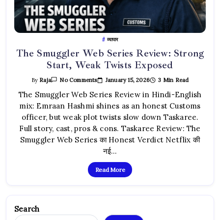
व्यापार
The Smuggler Web Series Review: Strong
Start, Weak Twists Exposed
On
January 15, 2026
3 Min Read
By
Raja
No Comments
The
Smuggler
The Smuggler Web Series Review in Hindi-English
Web
mix: Emraan Hashmi shines as an honest Customs
Series
Review:
officer, but weak plot twists slow down Taskaree.
Strong
Start,
Full story, cast, pros & cons. Taskaree Review: The
Weak
Twists
Smuggler Web Series का Honest Verdict Netflix की
Exposed
नई…
Read More
Search