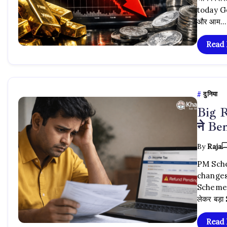
today Gol
और आम…
Read
दुनिया
Big R
ने Ben
By
Raja
PM Sche
changes
Scheme U
लेकर बड़
Read