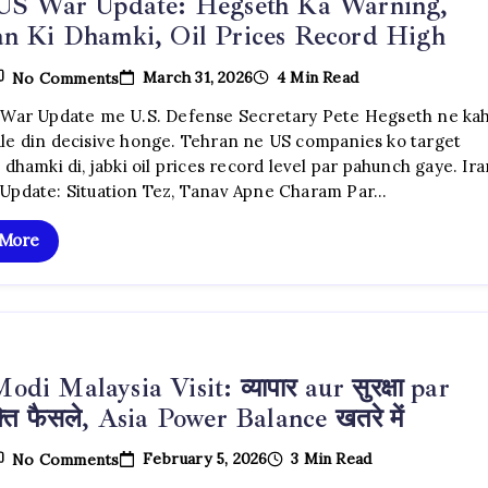
 US War Update: Hegseth Ka Warning,
n Ki Dhamki, Oil Prices Record High
On
March 31, 2026
4 Min Read
No Comments
Iran
US
 War Update me U.S. Defense Secretary Pete Hegseth ne ka
War
le din decisive honge. Tehran ne US companies ko target
Update:
Hegseth
 dhamki di, jabki oil prices record level par pahunch gaye. Ir
Ka
Update: Situation Tez, Tanav Apne Charam Par…
Warning,
Tehran
Ki
 More
Dhamki,
Oil
Prices
Record
High
di Malaysia Visit: व्यापार aur सुरक्षा par
्ति फैसले, Asia Power Balance खतरे में
On
February 5, 2026
3 Min Read
No Comments
PM