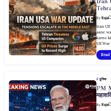
Iran
Tehra
By
Raja
Iran US
aane wa
karne ki
US War 
Read
दुनिया
PM Mo
महाशक
By
Raja