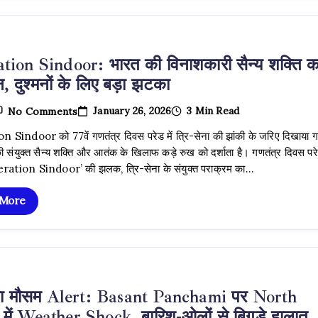
जनता
को
लगेगा
एक
और
tion Sindoor: भारत की विनाशकारी सैन्य शक्ति क
बड़ा
झटका?
शन, दुश्मनों के लिए बड़ा झटका
On
January 26, 2026
3 Min Read
No Comments
Operation
Sindoor:
 Sindoor को 77वें गणतंत्र दिवस परेड में त्रि-सेना की झांकी के जरिए दिखाया ग
भारत
 संयुक्त सैन्य शक्ति और आतंक के खिलाफ कड़े रुख को दर्शाता है। गणतंत्र दिवस परेड
की
विनाशकारी
ration Sindoor’ की झलक, त्रि-सेना के संयुक्त पराक्रम का…
सैन्य
शक्ति
 More
का
प्रदर्शन,
दुश्मनों
के
लिए
बड़ा
झटका
 मौसम Alert: Basant Panchami पर North
में Weather Shock, बारिश-ओलों से बिगड़े हालात