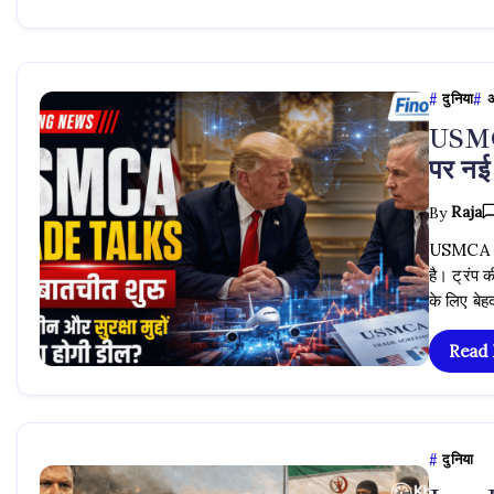
दुनिया
अ
USMCA
पर नई
By
Raja
USMCA Tra
है। ट्रंप क
के लिए ब
Read
दुनिया