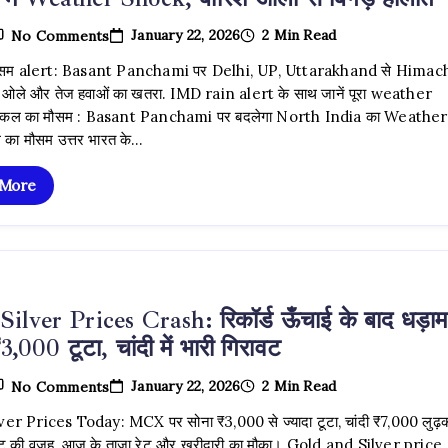
On
January 22, 2026
2 Min Read
No Comments
कल
का
सम alert: Basant Panchami पर Delhi, UP, Uttarakhand से Himac
मौसम
 ओले और तेज हवाओं का खतरा. IMD rain alert के साथ जानें पूरा weather
Alert:
Basant
कल का मौसम : Basant Panchami पर बदलेगा North India का Weather
Panchami
ल का मौसम उत्तर भारत के…
पर
North
India
 More
में
Weather
Shock,
बारिश-
ओलों
से
बिगड़े
हालात
ilver Prices Crash: रिकॉर्ड ऊँचाई के बाद धड़ाम
3,000 टूटा, चांदी में भारी गिरावट
On
January 22, 2026
2 Min Read
No Comments
Gold
Silver
er Prices Today: MCX पर सोना ₹3,000 से ज्यादा टूटा, चांदी ₹7,000 लुढ़
Prices
ावट की वजह, आज के ताजा रेट और खरीदारी का मौका। Gold and Silver price