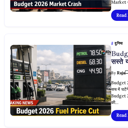
Market 
Read
दुनिया
Budge
सस्ते
By
Raja
Budget 20
सच में घटे
Budget 20
की…
Read