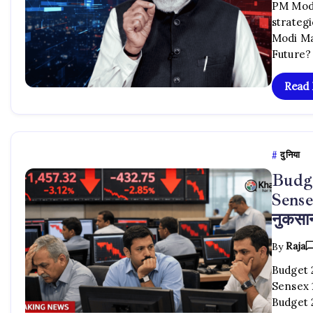
PM Modi 
strategi
Modi Ma
Future? भा
Read
दुनिया
Budge
Sensex
नुकसा
By
Raja
Budget 20
Sensex 10
Budget 2