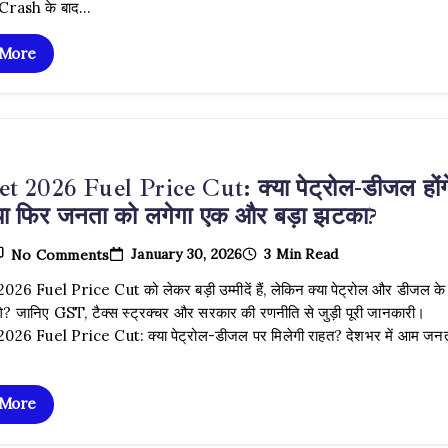
Crash के बाद…
में
भारी
तबाही,
 More
Sensex
1000
अंकों
की
बड़ी
गिरावट,
निवेशकों
को
t 2026 Fuel Price Cut: क्या पेट्रोल-डीजल होंग
भारी
नुकसान
 या फिर जनता को लगेगा एक और बड़ा झटका?
On
January 30, 2026
3 Min Read
No Comments
Budget
2026
26 Fuel Price Cut को लेकर बड़ी उम्मीदें हैं, लेकिन क्या पेट्रोल और डीजल के
Fuel
ंगे? जानिए GST, टैक्स स्ट्रक्चर और सरकार की रणनीति से जुड़ी पूरी जानकारी।
Price
Cut:
26 Fuel Price Cut: क्या पेट्रोल-डीजल पर मिलेगी राहत? देशभर में आम जन
क्या
पेट्रोल-
डीजल
होंगे
 More
सस्ते
या
फिर