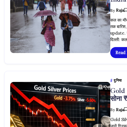
By
Raja
कल का मौ
तक बारिश,
update. 
दिल्ली: क
Read
दुनिया
Gold S
सोना ₹
By
Raja
Gold Silv
जानें गिर