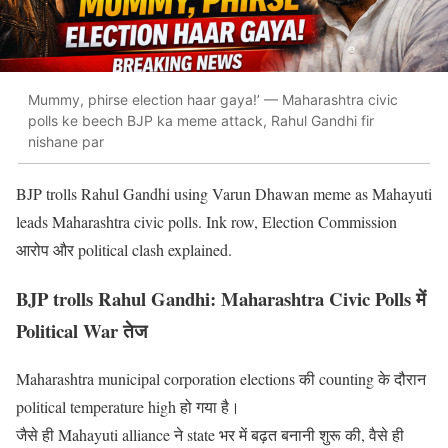
Mummy, phirse election haar gaya!’ — Maharashtra civic
polls ke beech BJP ka meme attack, Rahul Gandhi fir
nishane par
BJP trolls Rahul Gandhi using Varun Dhawan meme as Mahayuti
leads Maharashtra civic polls. Ink row, Election Commission
आरोप और political clash explained.
BJP trolls Rahul Gandhi: Maharashtra Civic Polls में
Political War तेज
Maharashtra municipal corporation elections की counting के दौरान
political temperature high हो गया है।
जैसे ही Mahayuti alliance ने state भर में बढ़त बनानी शुरू की, वैसे ही