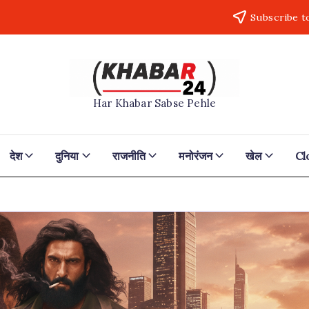
Subscribe t
Khabar24
Har Khabar Sabse Pehle
देश
दुनिया
राजनीति
मनोरंजन
खेल
Cl