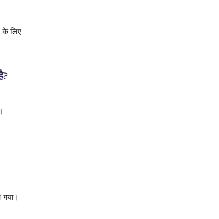
ं के लिए
ै?
ै।
े गया।