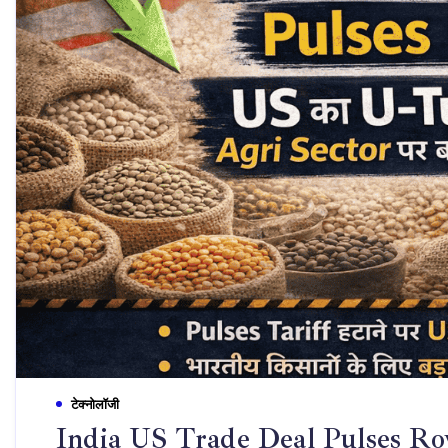
टेक्नोलॉजी
India US Trade Deal Pulses Row: