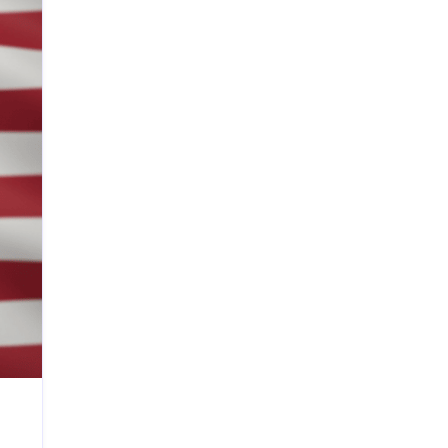
Search
USMCA Trade Talks: अमेरिका-मैक्सिको व्यापार
समझौते पर नई बातचीत शुरू
Cockroach Janta Party Explained: CJP Kya
Hai?
UAE Nuclear Plant Drone Attack: Iran War
Crisis Ke Beech Middle East Me Naya Khauf
US Iran Missile War: America ke Sabse
Dangerous Long-Range Missiles Iran Ke
Khilaf Tainaat
Hyderabad Dowry Suicide Case: Newly
Married Techie Ki Dardnaak Maut