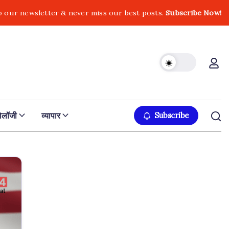
o our newsletter & never miss our best posts.
Subscribe Now!
नोलॉजी
व्यापार
Subscribe